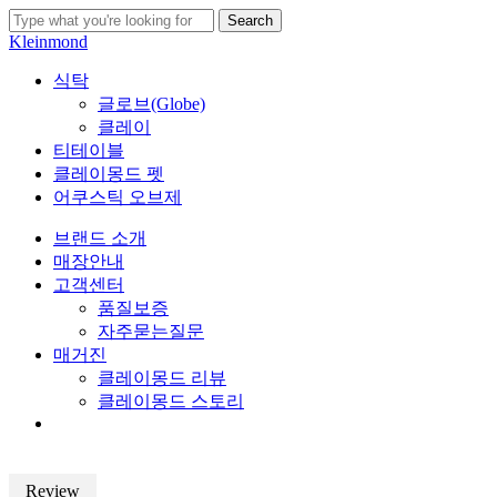
Skip
Search
to
Close
Kleinmond
main
Search
content
search
Menu
식탁
글로브(Globe)
클레이
티테이블
클레이몽드 펫
어쿠스틱 오브제
브랜드 소개
매장안내
고객센터
품질보증
자주묻는질문
매거진
클레이몽드 리뷰
클레이몽드 스토리
search
Review