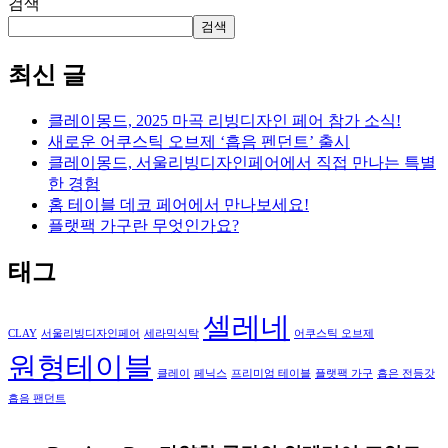
검색
검색
최신 글
클레이몽드, 2025 마곡 리빙디자인 페어 참가 소식!
새로운 어쿠스틱 오브제 ‘흡음 펜던트’ 출시
클레이몽드, 서울리빙디자인페어에서 직접 만나는 특별
한 경험
홈 테이블 데코 페어에서 만나보세요!
플랫팩 가구란 무엇인가요?
태그
셀레네
CLAY
서울리빙디자인페어
세라믹식탁
어쿠스틱 오브제
원형테이블
클레이
페닉스
프리미엄 테이블
플랫팩 가구
흡은 전등갓
흡음 팬던트