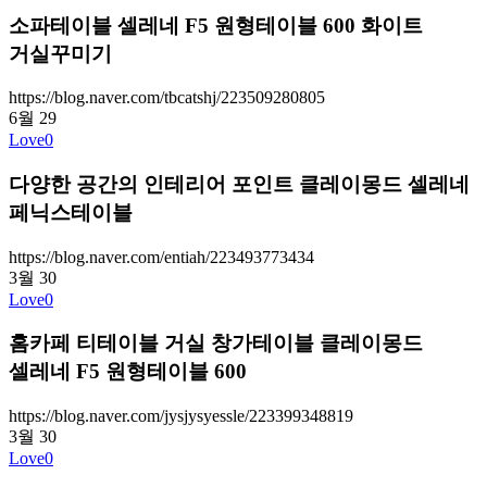
소파테이블 셀레네 F5 원형테이블 600 화이트
거실꾸미기
https://blog.naver.com/tbcatshj/223509280805
6월
29
Love
0
다양한 공간의 인테리어 포인트 클레이몽드 셀레네
페닉스테이블
https://blog.naver.com/entiah/223493773434
3월
30
Love
0
홈카페 티테이블 거실 창가테이블 클레이몽드
셀레네 F5 원형테이블 600
https://blog.naver.com/jysjysyessle/223399348819
3월
30
Love
0