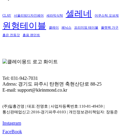
셀레네
CLAY
서울리빙디자인페어
세라믹식탁
어쿠스틱 오브제
원형테이블
클레이
페닉스
프리미엄 테이블
플랫팩 가구
흡은 전등갓
흡음 팬던트
Tel: 031-942-7031
Adress: 경기도 파주시 탄현면 축현산단로 88-25
E-mail: support@kleinmond.co.kr
(주)일흥건영 | 대표:전명호 | 사업자등록번호:110-81-49459 |
통신판매업신고:2016-경기파주-0103 | 개인정보관리책임자: 장동준
Instagram
FaceBook