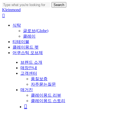
Skip
Search
to
Close
Kleinmond
main
Search
search
content
Menu
식탁
글로브(Globe)
클레이
티테이블
클레이몽드 펫
어쿠스틱 오브제
브랜드 소개
매장안내
고객센터
품질보증
자주묻는질문
매거진
클레이몽드 리뷰
클레이몽드 스토리
search