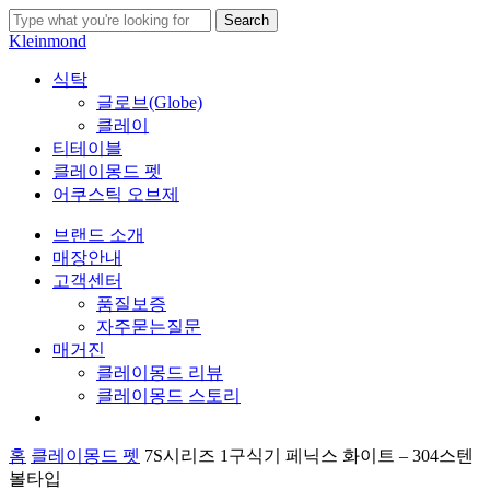
Skip
Search
to
Close
Kleinmond
main
Search
content
search
Menu
식탁
글로브(Globe)
클레이
티테이블
클레이몽드 펫
어쿠스틱 오브제
브랜드 소개
매장안내
고객센터
품질보증
자주묻는질문
매거진
클레이몽드 리뷰
클레이몽드 스토리
search
홈
클레이몽드 펫
7S시리즈 1구식기 페닉스 화이트 – 304스텐
볼타입