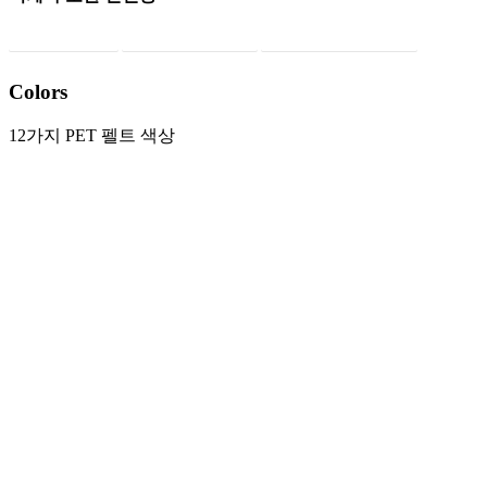
HEMMA 헴마
SUNNEBY 순네뷔
SKAFTET 스카프테트
Colors
12가지 PET 펠트 색상