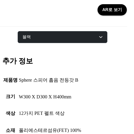
AR로 보기
컬
블랙
러
추가 정보
제품명
Sphere 스피어 흡음 전등갓 B
크기
W300 X D300 X H400mm
색상
12가지 PET 펠트 색상
소재
폴리에스테르섬유(FET) 100%