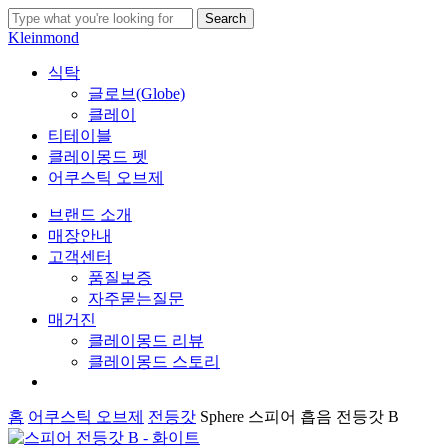
Skip
Search
to
Close
Kleinmond
main
Search
content
search
Menu
식탁
글로브(Globe)
클레이
티테이블
클레이몽드 펫
어쿠스틱 오브제
브랜드 소개
매장안내
고객센터
품질보증
자주묻는질문
매거진
클레이몽드 리뷰
클레이몽드 스토리
search
홈
어쿠스틱 오브제
전등갓
Sphere 스피어 흡음 전등갓 B