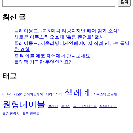
검색
최신 글
클레이몽드, 2025 마곡 리빙디자인 페어 참가 소식!
새로운 어쿠스틱 오브제 ‘흡음 펜던트’ 출시
클레이몽드, 서울리빙디자인페어에서 직접 만나는 특별
한 경험
홈 테이블 데코 페어에서 만나보세요!
플랫팩 가구란 무엇인가요?
태그
셀레네
CLAY
서울리빙디자인페어
세라믹식탁
어쿠스틱 오브제
원형테이블
클레이
페닉스
프리미엄 테이블
플랫팩 가구
흡은 전등갓
흡음 팬던트