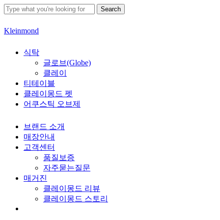
Skip
Search
to
main
Close
Kleinmond
content
Search
search
Menu
식탁
글로브(Globe)
클레이
티테이블
클레이몽드 펫
어쿠스틱 오브제
브랜드 소개
매장안내
고객센터
품질보증
자주묻는질문
매거진
클레이몽드 리뷰
클레이몽드 스토리
search