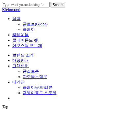
Skip
Search
to
Close
Kleinmond
main
Search
content
search
Menu
식탁
글로브(Globe)
클레이
티테이블
클레이몽드 펫
어쿠스틱 오브제
브랜드 소개
매장안내
고객센터
품질보증
자주묻는질문
매거진
클레이몽드 리뷰
클레이몽드 스토리
search
Tag