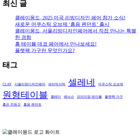
최신 글
클레이몽드, 2025 마곡 리빙디자인 페어 참가 소식!
새로운 어쿠스틱 오브제 ‘흡음 펜던트’ 출시
클레이몽드, 서울리빙디자인페어에서 직접 만나는 특별
한 경험
홈 테이블 데코 페어에서 만나보세요!
플랫팩 가구란 무엇인가요?
태그
셀레네
CLAY
서울리빙디자인페어
세라믹식탁
어쿠스틱 오브제
원형테이블
클레이
페닉스
프리미엄 테이블
플랫팩 가구
흡은 전등갓
흡음 팬던트