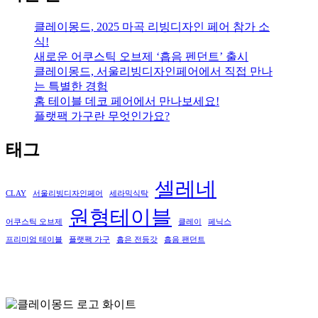
클레이몽드, 2025 마곡 리빙디자인 페어 참가 소
식!
새로운 어쿠스틱 오브제 ‘흡음 펜던트’ 출시
클레이몽드, 서울리빙디자인페어에서 직접 만나
는 특별한 경험
홈 테이블 데코 페어에서 만나보세요!
플랫팩 가구란 무엇인가요?
태그
셀레네
CLAY
서울리빙디자인페어
세라믹식탁
원형테이블
어쿠스틱 오브제
클레이
페닉스
프리미엄 테이블
플랫팩 가구
흡은 전등갓
흡음 팬던트