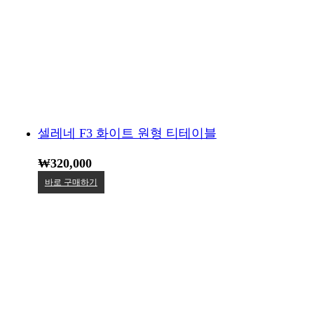
셀레네 F3 화이트 원형 티테이블
₩
320,000
바로 구매하기