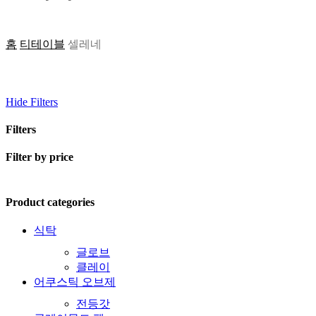
홈
티테이블
셀레네
Hide
Filters
Filters
Close
Filter by price
Filters
최
최
소
대
Product categories
가
가
식탁
격
격
글로브
클레이
어쿠스틱 오브제
전등갓