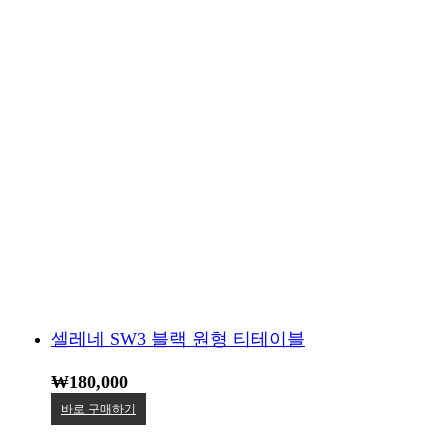
셀레네 SW3 블랙 원형 티테이블
₩
180,000
바로 구매하기