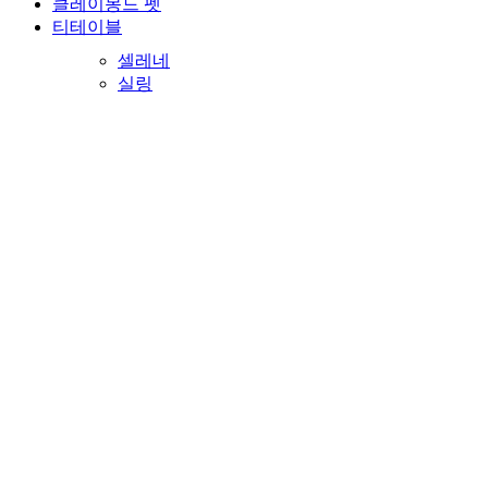
클레이몽드 펫
티테이블
셀레네
실링