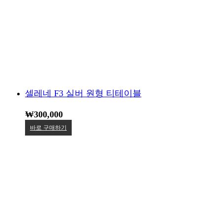
셀레네 F3 실버 원형 티테이블
₩
300,000
바로 구매하기