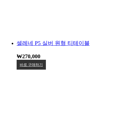
셀레네 P5 실버 원형 티테이블
₩
270,000
바로 구매하기