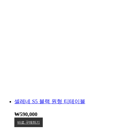
셀레네 S5 블랙 원형 티테이블
₩
590,000
바로 구매하기