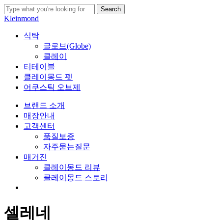
Skip
Search
to
Close
Kleinmond
main
Search
content
search
Menu
식탁
글로브(Globe)
클레이
티테이블
클레이몽드 펫
어쿠스틱 오브제
브랜드 소개
매장안내
고객센터
품질보증
자주묻는질문
매거진
클레이몽드 리뷰
클레이몽드 스토리
search
셀레네