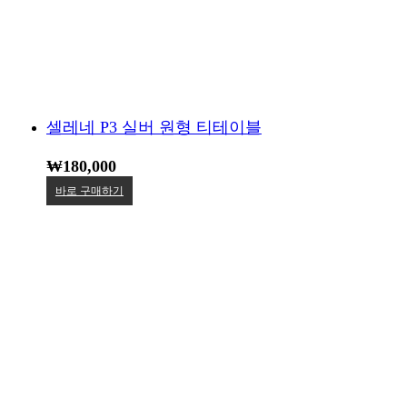
셀레네 P3 실버 원형 티테이블
₩
180,000
바로 구매하기