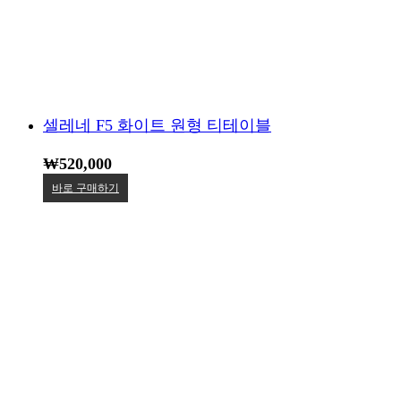
셀레네 F5 화이트 원형 티테이블
₩
520,000
바로 구매하기