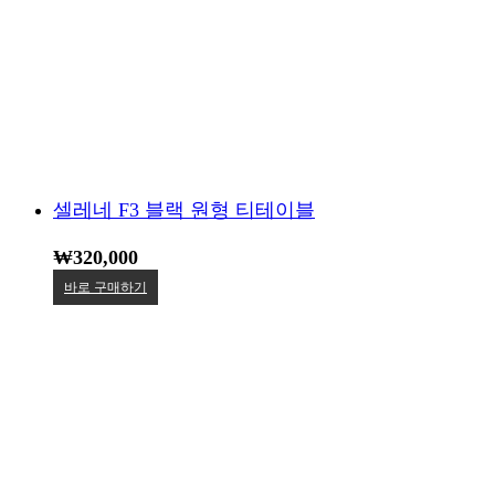
셀레네 F3 블랙 원형 티테이블
₩
320,000
바로 구매하기