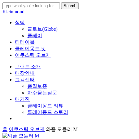
Skip
Search
to
Close
Kleinmond
main
Search
content
search
Menu
식탁
글로브(Globe)
클레이
티테이블
클레이몽드 펫
어쿠스틱 오브제
브랜드 소개
매장안내
고객센터
품질보증
자주묻는질문
매거진
클레이몽드 리뷰
클레이몽드 스토리
search
홈
어쿠스틱 오브제
와플 모듈러 M